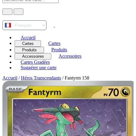
Accueil
Cartes
Cartes
Produits
Produits
Accessoires
Accessoires
Cartes Gradées
Suggérer une carte
Accueil
/
Héros Transcendants
/
Fantyrm 158