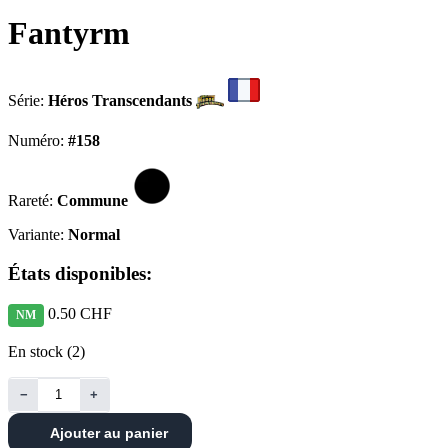
Fantyrm
Série:
Héros Transcendants
Numéro:
#158
Rareté:
Commune
Variante:
Normal
États disponibles:
0.50 CHF
NM
En stock (2)
−
+
Ajouter au panier