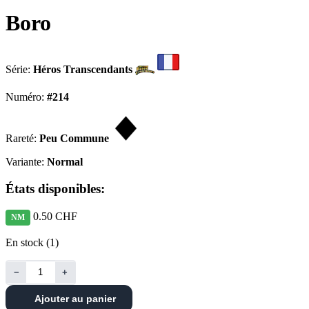
Boro
Série:
Héros Transcendants
Numéro:
#214
Rareté:
Peu Commune
Variante:
Normal
États disponibles:
0.50 CHF
NM
En stock (1)
−
+
Ajouter au panier