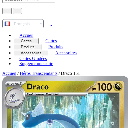
Accueil
Cartes
Cartes
Produits
Produits
Accessoires
Accessoires
Cartes Gradées
Suggérer une carte
Accueil
/
Héros Transcendants
/
Draco 151