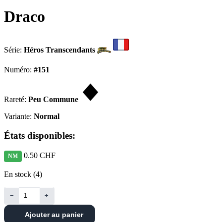
Draco
Série:
Héros Transcendants
Numéro:
#151
Rareté:
Peu Commune
Variante:
Normal
États disponibles:
0.50 CHF
NM
En stock (4)
−
+
Ajouter au panier