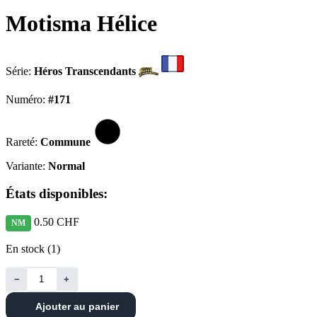
Motisma Hélice
Série:
Héros Transcendants
Numéro:
#171
Rareté:
Commune
Variante:
Normal
États disponibles:
0.50 CHF
NM
En stock (1)
−
+
Ajouter au panier