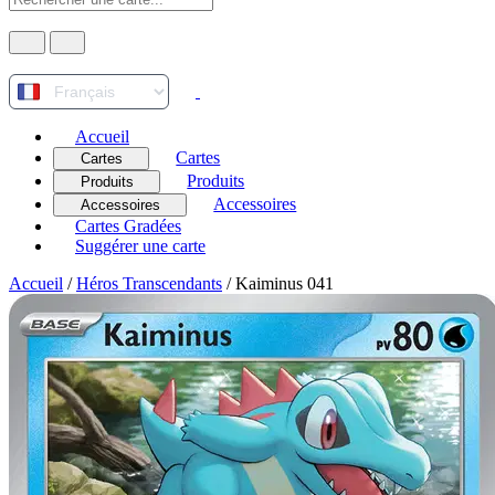
Accueil
Cartes
Cartes
Produits
Produits
Accessoires
Accessoires
Cartes Gradées
Suggérer une carte
Accueil
/
Héros Transcendants
/
Kaiminus 041